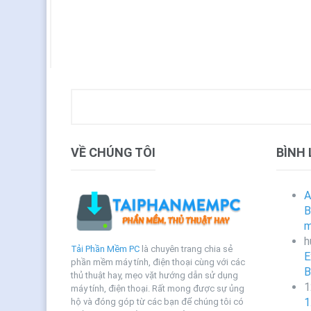
VỀ CHÚNG TÔI
BÌNH
A
B
m
h
Tải Phần Mềm PC
là chuyên trang chia sẻ
E
phần mềm máy tính, điện thoại cùng với các
B
thủ thuật hay, mẹo vặt hướng dẫn sử dụng
1
máy tính, điện thoại. Rất mong được sự ủng
1
hộ và đóng góp từ các bạn để chúng tôi có