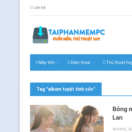
Liên hệ
Máy tính
Điện thoại
Thủ thuật ha
Tag "album tuyệt tình cốc"
Bỏng m
Lan
access_t