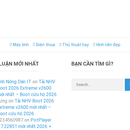
Máy tính
Điện thoại
Thủ thuật hay
Hình nền đẹp
 LUẬN MỚI NHẤT
BẠN CẦN TÌM GÌ?
Search for:
nh Nông Dân IT
on
Tải NHV
oot 2026 Extreme v2600
ới nhất – Boot cứu hộ 2026
ưng
on
Tải NHV Boot 2026
xtreme v2600 mới nhất –
oot cứu hộ 2026
234560987
on
PotPlayer
.7.22851 mới nhất 2026 +