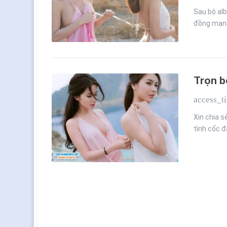
Sau bộ al
đồng mạng
Trọn b
access_t
Xin chia 
tình cốc 