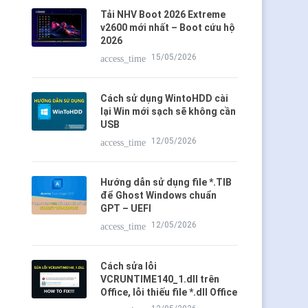
Tải NHV Boot 2026 Extreme
v2600 mới nhất – Boot cứu hộ
2026
15/05/2026
access_time
Cách sử dụng WintoHDD cài
lại Win mới sạch sẽ không cần
USB
12/05/2026
access_time
Hướng dẫn sử dụng file *.TIB
để Ghost Windows chuẩn
GPT – UEFI
12/05/2026
access_time
Cách sửa lỗi
VCRUNTIME140_1.dll trên
Office, lỗi thiếu file *.dll Office