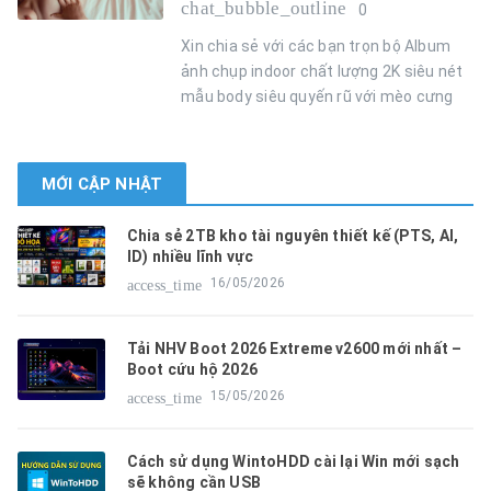
chat_bubble_outline
0
Xin chia sẻ với các bạn trọn bộ Album
ảnh chụp indoor chất lượng 2K siêu nét
mẫu body siêu quyến rũ với mèo cưng
MỚI CẬP NHẬT
Chia sẻ 2TB kho tài nguyên thiết kế (PTS, AI,
ID) nhiều lĩnh vực
16/05/2026
access_time
Tải NHV Boot 2026 Extreme v2600 mới nhất –
Boot cứu hộ 2026
15/05/2026
access_time
Cách sử dụng WintoHDD cài lại Win mới sạch
sẽ không cần USB