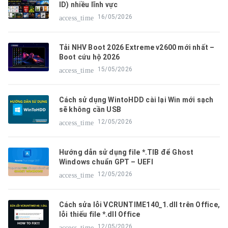
ID) nhiều lĩnh vực
16/05/2026
access_time
Tải NHV Boot 2026 Extreme v2600 mới nhất –
Boot cứu hộ 2026
15/05/2026
access_time
Cách sử dụng WintoHDD cài lại Win mới sạch
sẽ không cần USB
12/05/2026
access_time
Hướng dẫn sử dụng file *.TIB để Ghost
Windows chuẩn GPT – UEFI
12/05/2026
access_time
Cách sửa lỗi VCRUNTIME140_1.dll trên Office,
lỗi thiếu file *.dll Office
12/05/2026
access_time