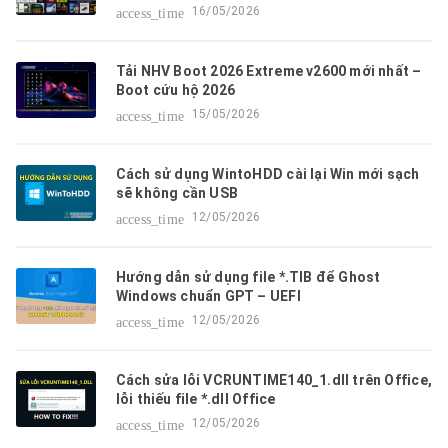
16/05/2026
access_time
Tải NHV Boot 2026 Extreme v2600 mới nhất –
Boot cứu hộ 2026
15/05/2026
access_time
Cách sử dụng WintoHDD cài lại Win mới sạch
sẽ không cần USB
12/05/2026
access_time
Hướng dẫn sử dụng file *.TIB để Ghost
Windows chuẩn GPT – UEFI
12/05/2026
access_time
Cách sửa lỗi VCRUNTIME140_1.dll trên Office,
lỗi thiếu file *.dll Office
12/05/2026
access_time