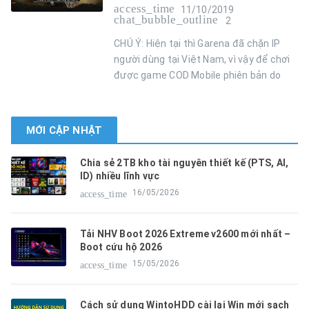
access_time
11/10/2019
chat_bubble_outline
2
CHÚ Ý: Hiện tại thì Garena đã chặn IP
người dùng tại Việt Nam, vì vậy để chơi
được game COD Mobile phiên bản do
MỚI CẬP NHẬT
Chia sẻ 2TB kho tài nguyên thiết kế (PTS, AI,
ID) nhiều lĩnh vực
16/05/2026
access_time
Tải NHV Boot 2026 Extreme v2600 mới nhất –
Boot cứu hộ 2026
15/05/2026
access_time
Cách sử dụng WintoHDD cài lại Win mới sạch