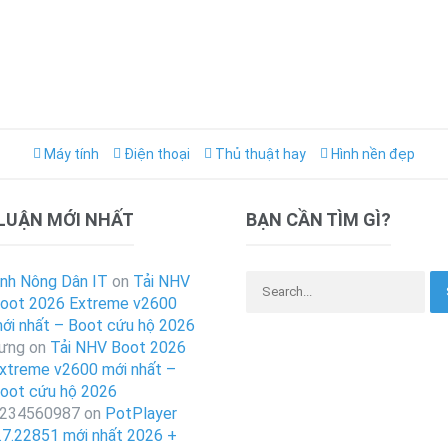
Máy tính
Điện thoại
Thủ thuật hay
Hình nền đẹp
 LUẬN MỚI NHẤT
BẠN CẦN TÌM GÌ?
Search for:
nh Nông Dân IT
on
Tải NHV
oot 2026 Extreme v2600
ới nhất – Boot cứu hộ 2026
ưng
on
Tải NHV Boot 2026
xtreme v2600 mới nhất –
oot cứu hộ 2026
234560987
on
PotPlayer
.7.22851 mới nhất 2026 +