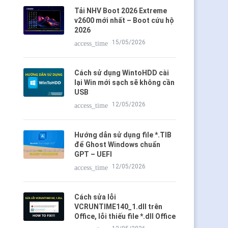
Tải NHV Boot 2026 Extreme
v2600 mới nhất – Boot cứu hộ
2026
15/05/2026
access_time
Cách sử dụng WintoHDD cài
lại Win mới sạch sẽ không cần
USB
12/05/2026
access_time
Hướng dẫn sử dụng file *.TIB
để Ghost Windows chuẩn
GPT – UEFI
12/05/2026
access_time
Cách sửa lỗi
VCRUNTIME140_1.dll trên
Office, lỗi thiếu file *.dll Office