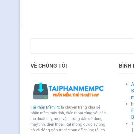
VỀ CHÚNG TÔI
BÌNH
A
B
m
h
Tải Phần Mềm PC
là chuyên trang chia sẻ
E
phần mềm máy tính, điện thoại cùng với các
B
thủ thuật hay, mẹo vặt hướng dẫn sử dụng
1
máy tính, điện thoại. Rất mong được sự ủng
1
hộ và đóng góp từ các bạn để chúng tôi có