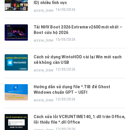
ID) nhiều lĩnh vực
16/05/2026
access_time
Tải NHV Boot 2026 Extreme v2600 mới nhất –
Boot cứu hộ 2026
15/05/2026
access_time
Cách sử dụng WintoHDD cài lại Win mới sạch
sẽ không cần USB
12/05/2026
access_time
Hướng dẫn sử dụng file *.TIB để Ghost
Windows chuẩn GPT – UEFI
12/05/2026
access_time
Cách sửa lỗi VCRUNTIME140_1.dll trên Office,
lỗi thiếu file *.dll Office
12/05/2026
access_time