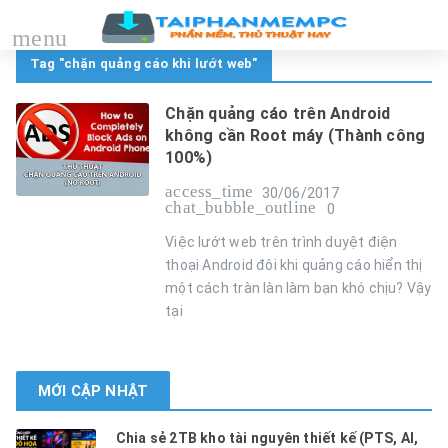
menu
Tag "chặn quảng cáo khi lướt web"
Chặn quảng cáo trên Android
không cần Root máy (Thành công
100%)
access_time
30/06/2017
chat_bubble_outline
0
Việc lướt web trên trình duyệt điện
thoại Android đôi khi quảng cáo hiển thị
một cách tràn làn làm bạn khó chịu? Vậy
tại
MỚI CẬP NHẬT
Chia sẻ 2TB kho tài nguyên thiết kế (PTS, AI,