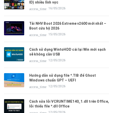
ID) nhiều lĩnh vực
16/05/2026
access_time
Tải NHV Boot 2026 Extreme v2600 mới nhất –
Boot cứu hộ 2026
15/05/2026
access_time
Cách sử dụng WintoHDD cài lại Win mới sạch
sẽ không cần USB
12/05/2026
access_time
Hướng dẫn sử dụng file *.TIB để Ghost
Windows chuẩn GPT – UEFI
12/05/2026
access_time
Cách sửa lỗi VCRUNTIME140_1.dll trên Office,
lỗi thiếu file *.dll Office
12/05/2026
access_time