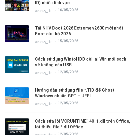
ID) nhiều lĩnh vực
16/05/2026
access_time
Tải NHV Boot 2026 Extreme v2600 mới nhất –
Boot cứu hộ 2026
15/05/2026
access_time
Cách sử dụng WintoHDD cài lại Win mới sạch
sẽ không cần USB
12/05/2026
access_time
Hướng dẫn sử dụng file *.TIB để Ghost
Windows chuẩn GPT – UEFI
12/05/2026
access_time
Cách sửa lỗi VCRUNTIME140_1.dll trên Office,
lỗi thiếu file *.dll Office
12/05/2026
access_time