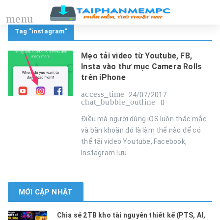
menu
Tag "instagram"
Mẹo tải video từ Youtube, FB,
Insta vào thư mục Camera Rolls
trên iPhone
access_time
24/07/2017
chat_bubble_outline
0
Điều mà người dùng iOS luôn thắc mắc
và băn khoăn đó là làm thế nào để có
thể tải video Youtube, Facebook,
Instagram lưu
MỚI CẬP NHẬT
Chia sẻ 2TB kho tài nguyên thiết kế (PTS, AI,