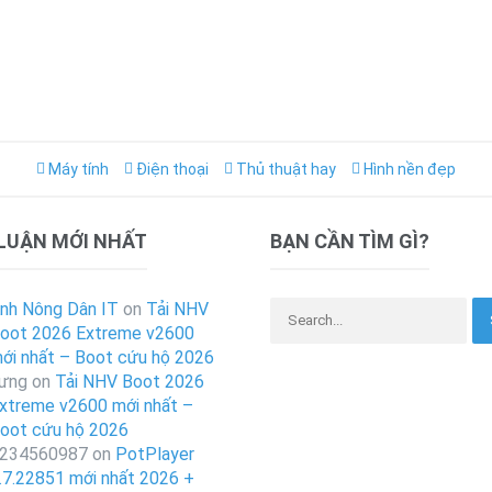
Máy tính
Điện thoại
Thủ thuật hay
Hình nền đẹp
 LUẬN MỚI NHẤT
BẠN CẦN TÌM GÌ?
Search for:
nh Nông Dân IT
on
Tải NHV
oot 2026 Extreme v2600
ới nhất – Boot cứu hộ 2026
ưng
on
Tải NHV Boot 2026
xtreme v2600 mới nhất –
oot cứu hộ 2026
234560987
on
PotPlayer
.7.22851 mới nhất 2026 +