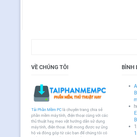
VỀ CHÚNG TÔI
BÌNH
A
B
m
h
Tải Phần Mềm PC
là chuyên trang chia sẻ
E
phần mềm máy tính, điện thoại cùng với các
B
thủ thuật hay, mẹo vặt hướng dẫn sử dụng
1
máy tính, điện thoại. Rất mong được sự ủng
1
hộ và đóng góp từ các bạn để chúng tôi có