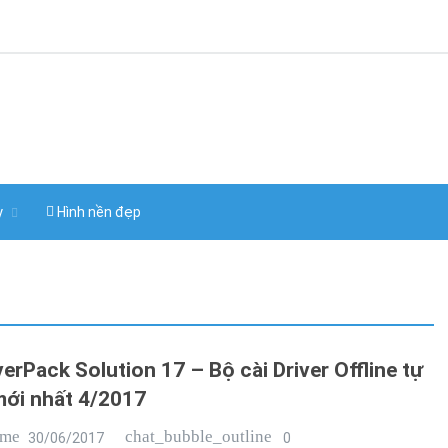
y
Hình nền đẹp
verPack Solution 17 – Bộ cài Driver Offline tự
ới nhất 4/2017
ime
chat_bubble_outline
30/06/2017
0