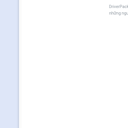
DriverPack
những ngườ