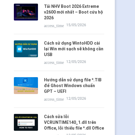
Tải NHV Boot 2026 Extreme
v2600 mới nhất – Boot cứu hộ
2026
15/05/2026
access_time
Cách sử dụng WintoHDD cài
lại Win mới sạch sẽ không cần
USB
12/05/2026
access_time
Hướng dẫn sử dụng file *.TIB
để Ghost Windows chuẩn
GPT – UEFI
12/05/2026
access_time
Cách sửa lỗi
VCRUNTIME140_1.dll trên
Office, lỗi thiếu file *.dll Office