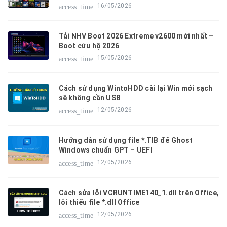
16/05/2026
access_time
Tải NHV Boot 2026 Extreme v2600 mới nhất –
Boot cứu hộ 2026
15/05/2026
access_time
Cách sử dụng WintoHDD cài lại Win mới sạch
sẽ không cần USB
12/05/2026
access_time
Hướng dẫn sử dụng file *.TIB để Ghost
Windows chuẩn GPT – UEFI
12/05/2026
access_time
Cách sửa lỗi VCRUNTIME140_1.dll trên Office,
lỗi thiếu file *.dll Office
12/05/2026
access_time