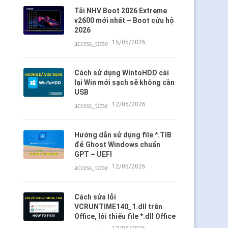
Tải NHV Boot 2026 Extreme
v2600 mới nhất – Boot cứu hộ
2026
15/05/2026
access_time
Cách sử dụng WintoHDD cài
lại Win mới sạch sẽ không cần
USB
12/05/2026
access_time
Hướng dẫn sử dụng file *.TIB
để Ghost Windows chuẩn
GPT – UEFI
12/05/2026
access_time
Cách sửa lỗi
VCRUNTIME140_1.dll trên
Office, lỗi thiếu file *.dll Office