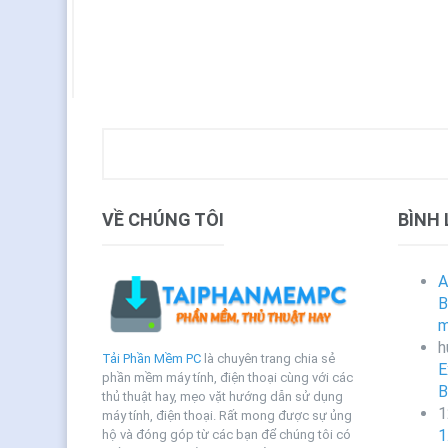
VỀ CHÚNG TÔI
BÌNH
A
B
m
h
Tải Phần Mềm PC
là chuyên trang chia sẻ
E
phần mềm máy tính, điện thoại cùng với các
B
thủ thuật hay, mẹo vặt hướng dẫn sử dụng
1
máy tính, điện thoại. Rất mong được sự ủng
1
hộ và đóng góp từ các bạn để chúng tôi có