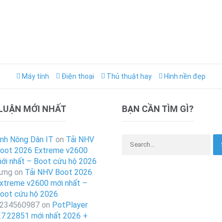
Máy tính
Điện thoại
Thủ thuật hay
Hình nền đẹp
 LUẬN MỚI NHẤT
BẠN CẦN TÌM GÌ?
Search for:
nh Nông Dân IT
on
Tải NHV
oot 2026 Extreme v2600
ới nhất – Boot cứu hộ 2026
ưng
on
Tải NHV Boot 2026
xtreme v2600 mới nhất –
oot cứu hộ 2026
234560987
on
PotPlayer
.7.22851 mới nhất 2026 +