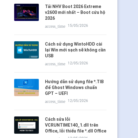
Tải NHV Boot 2026 Extreme
v2600 mới nhất – Boot cứu hộ
2026
15/05/2026
access_time
Cách sử dụng WintoHDD cài
lại Win mới sạch sẽ không cần
USB
12/05/2026
access_time
Hướng dẫn sử dụng file *.TIB
để Ghost Windows chuẩn
GPT – UEFI
12/05/2026
access_time
Cách sửa lỗi
VCRUNTIME140_1.dll trên
Office, lỗi thiếu file *.dll Office