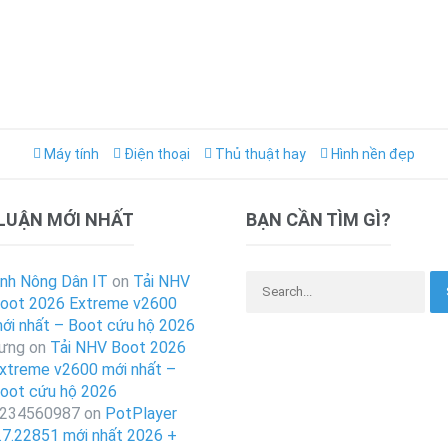
Máy tính
Điện thoại
Thủ thuật hay
Hình nền đẹp
 LUẬN MỚI NHẤT
BẠN CẦN TÌM GÌ?
Search for:
nh Nông Dân IT
on
Tải NHV
oot 2026 Extreme v2600
ới nhất – Boot cứu hộ 2026
ưng
on
Tải NHV Boot 2026
xtreme v2600 mới nhất –
oot cứu hộ 2026
234560987
on
PotPlayer
.7.22851 mới nhất 2026 +