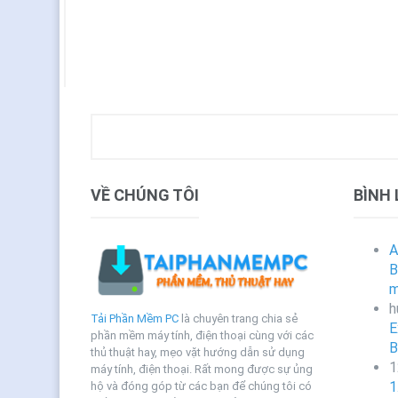
VỀ CHÚNG TÔI
BÌNH
A
B
m
h
Tải Phần Mềm PC
là chuyên trang chia sẻ
E
phần mềm máy tính, điện thoại cùng với các
B
thủ thuật hay, mẹo vặt hướng dẫn sử dụng
1
máy tính, điện thoại. Rất mong được sự ủng
1
hộ và đóng góp từ các bạn để chúng tôi có