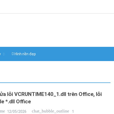
y
Hình nền đẹp
ửa lỗi VCRUNTIME140_1.dll trên Office, lỗi
le *.dll Office
ime
chat_bubble_outline
12/05/2026
1