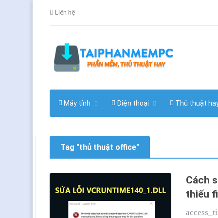
Liên hệ
Máy tính
Điện thoại
Thủ thuật ha
Tag "thủ thuật office"
Cách s
thiếu fi
access_t