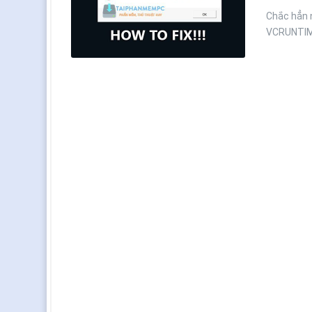
Chắc hẳn n
VCRUNTIME