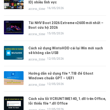
ID) nhiều lĩnh vực
16/05/2026
access_time
Tải NHV Boot 2026 Extreme v2600 mới nhất –
Boot cứu hộ 2026
15/05/2026
access_time
Cách sử dụng WintoHDD cài lại Win mới sạch
sẽ không cần USB
12/05/2026
access_time
Hướng dẫn sử dụng file *.TIB để Ghost
Windows chuẩn GPT – UEFI
12/05/2026
access_time
Cách sửa lỗi VCRUNTIME140_1.dll trên Office,
lỗi thiếu file *.dll Office
12/05/2026
access_time