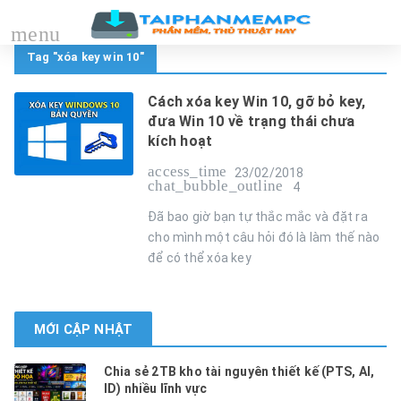
menu
Tag "xóa key win 10"
Cách xóa key Win 10, gỡ bỏ key,
đưa Win 10 về trạng thái chưa
kích hoạt
access_time
23/02/2018
chat_bubble_outline
4
Đã bao giờ bạn tự thắc mắc và đặt ra
cho mình một câu hỏi đó là làm thế nào
để có thể xóa key
MỚI CẬP NHẬT
Chia sẻ 2TB kho tài nguyên thiết kế (PTS, AI,
ID) nhiều lĩnh vực