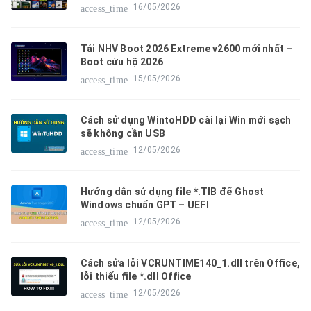
16/05/2026
access_time
Tải NHV Boot 2026 Extreme v2600 mới nhất –
Boot cứu hộ 2026
15/05/2026
access_time
Cách sử dụng WintoHDD cài lại Win mới sạch
sẽ không cần USB
12/05/2026
access_time
Hướng dẫn sử dụng file *.TIB để Ghost
Windows chuẩn GPT – UEFI
12/05/2026
access_time
Cách sửa lỗi VCRUNTIME140_1.dll trên Office,
lỗi thiếu file *.dll Office
12/05/2026
access_time