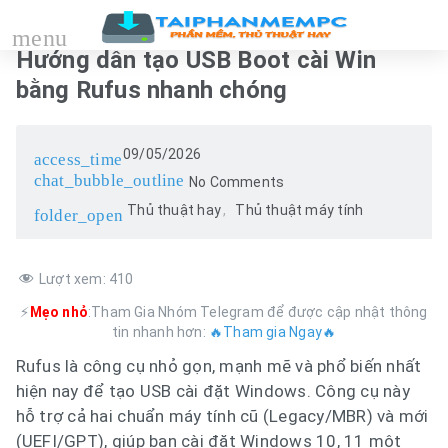
menu
Hướng dẫn tạo USB Boot cài Win
bằng Rufus nhanh chóng
09/05/2026
access_time
chat_bubble_outline
No Comments
Thủ thuật hay
Thủ thuật máy tính
folder_open
Lượt xem:
410
⚡
Mẹo nhỏ
:Tham Gia Nhóm Telegram để được cập nhật thông
tin nhanh hơn:
🔥Tham gia Ngay🔥
Rufus là công cụ nhỏ gọn, mạnh mẽ và phổ biến nhất
hiện nay để tạo USB cài đặt Windows. Công cụ này
hỗ trợ cả hai chuẩn máy tính cũ (Legacy/MBR) và mới
(UEFI/GPT), giúp bạn cài đặt Windows 10, 11 một