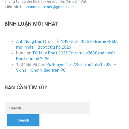
chúng tôi có thể hoàn thiện tốt hơn. Xin cảm ơn!
Liên hệ:
taiphanmempc.net@gmail.com
BÌNH LUẬN MỚI NHẤT
Anh Nông Dân IT
on
Tải NHV Boot 2026 Extreme v2600
mới nhất – Boot cứu hộ 2026
hưng
on
Tải NHV Boot 2026 Extreme v2600 mới nhất –
Boot cứu hộ 2026
1234560987
on
PotPlayer 1.7.22851 mới nhất 2026 +
Skins – Chơi video trên PC
BẠN CẦN TÌM GÌ?
Search for: