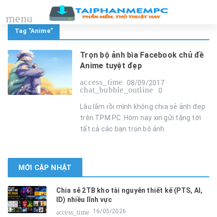
menu
Tag "Anime"
Trọn bộ ảnh bìa Facebook chủ đề
Anime tuyệt đẹp
access_time
08/09/2017
chat_bubble_outline
0
Lâu lắm rồi mình không chia sẻ ảnh đẹp
trên TPM PC. Hôm nay xin gửi tặng tới
tất cả các bạn trọn bộ ảnh
MỚI CẬP NHẬT
Chia sẻ 2TB kho tài nguyên thiết kế (PTS, AI,
ID) nhiều lĩnh vực
16/05/2026
access_time