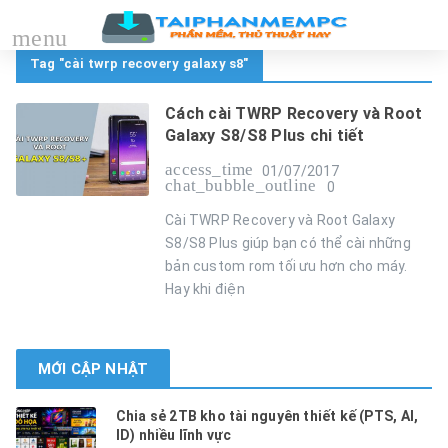
menu
Tag "cài twrp recovery galaxy s8"
Cách cài TWRP Recovery và Root
Galaxy S8/S8 Plus chi tiết
access_time
01/07/2017
chat_bubble_outline
0
Cài TWRP Recovery và Root Galaxy
S8/S8 Plus giúp bạn có thể cài những
bản custom rom tối ưu hơn cho máy.
Hay khi điện
MỚI CẬP NHẬT
Chia sẻ 2TB kho tài nguyên thiết kế (PTS, AI,
ID) nhiều lĩnh vực