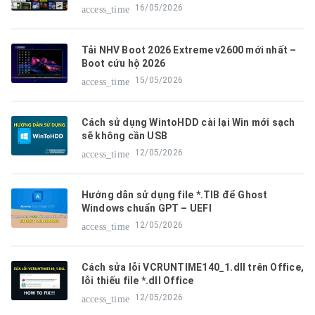
16/05/2026
access_time
Tải NHV Boot 2026 Extreme v2600 mới nhất –
Boot cứu hộ 2026
15/05/2026
access_time
Cách sử dụng WintoHDD cài lại Win mới sạch
sẽ không cần USB
12/05/2026
access_time
Hướng dẫn sử dụng file *.TIB để Ghost
Windows chuẩn GPT – UEFI
12/05/2026
access_time
Cách sửa lỗi VCRUNTIME140_1.dll trên Office,
lỗi thiếu file *.dll Office
12/05/2026
access_time