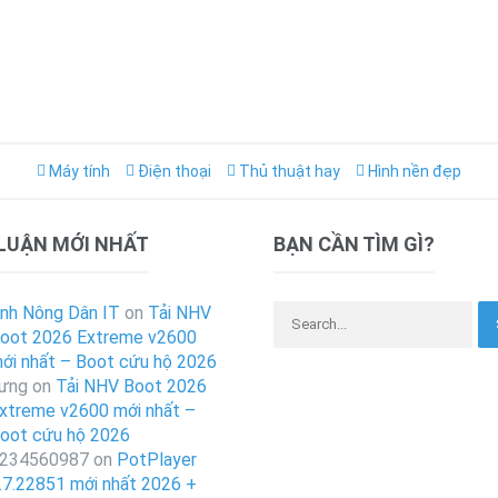
Máy tính
Điện thoại
Thủ thuật hay
Hình nền đẹp
 LUẬN MỚI NHẤT
BẠN CẦN TÌM GÌ?
Search for:
nh Nông Dân IT
on
Tải NHV
oot 2026 Extreme v2600
ới nhất – Boot cứu hộ 2026
ưng
on
Tải NHV Boot 2026
xtreme v2600 mới nhất –
oot cứu hộ 2026
234560987
on
PotPlayer
.7.22851 mới nhất 2026 +