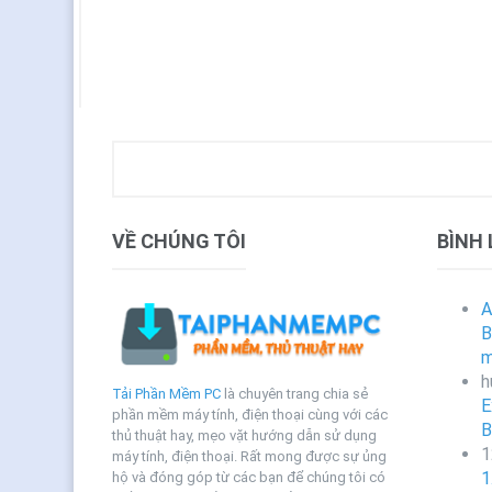
VỀ CHÚNG TÔI
BÌNH
A
B
m
h
Tải Phần Mềm PC
là chuyên trang chia sẻ
E
phần mềm máy tính, điện thoại cùng với các
B
thủ thuật hay, mẹo vặt hướng dẫn sử dụng
1
máy tính, điện thoại. Rất mong được sự ủng
1
hộ và đóng góp từ các bạn để chúng tôi có