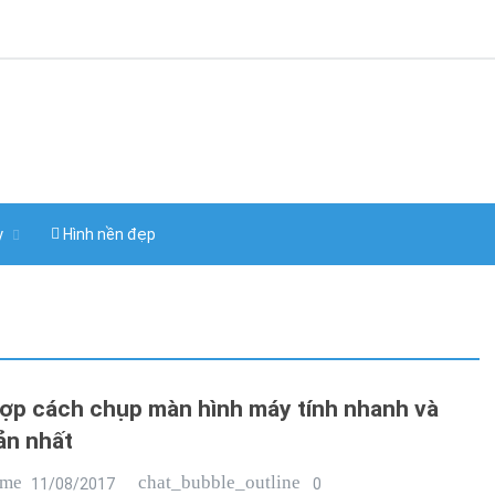
y
Hình nền đẹp
ợp cách chụp màn hình máy tính nhanh và
ản nhất
ime
chat_bubble_outline
11/08/2017
0