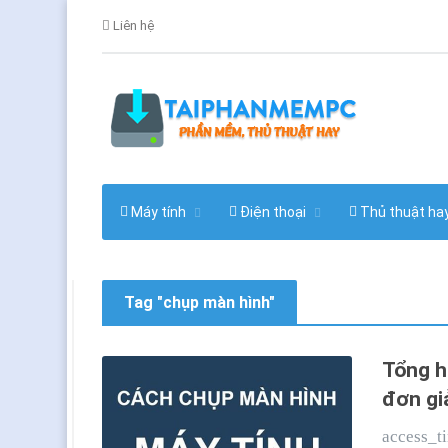
Liên hệ
Máy tính
Điện thoại
Thủ thuật ha
Tag "chụp màn hình"
Tổng h
đơn gi
access_t