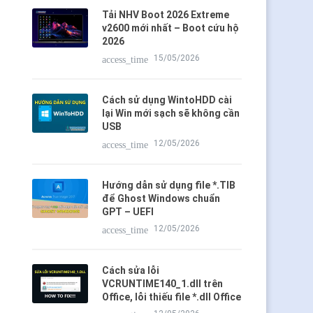
Tải NHV Boot 2026 Extreme
v2600 mới nhất – Boot cứu hộ
2026
15/05/2026
access_time
Cách sử dụng WintoHDD cài
lại Win mới sạch sẽ không cần
USB
12/05/2026
access_time
Hướng dẫn sử dụng file *.TIB
để Ghost Windows chuẩn
GPT – UEFI
12/05/2026
access_time
Cách sửa lỗi
VCRUNTIME140_1.dll trên
Office, lỗi thiếu file *.dll Office