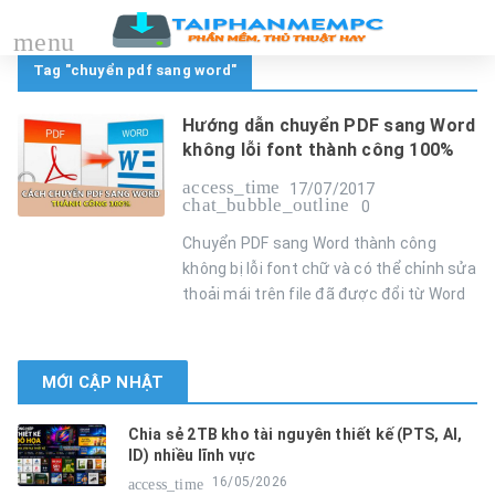
menu
Tag "chuyển pdf sang word"
Hướng dẫn chuyển PDF sang Word
không lỗi font thành công 100%
access_time
17/07/2017
chat_bubble_outline
0
Chuyển PDF sang Word thành công
không bị lỗi font chữ và có thể chỉnh sửa
thoải mái trên file đã được đổi từ Word
MỚI CẬP NHẬT
Chia sẻ 2TB kho tài nguyên thiết kế (PTS, AI,
ID) nhiều lĩnh vực
16/05/2026
access_time