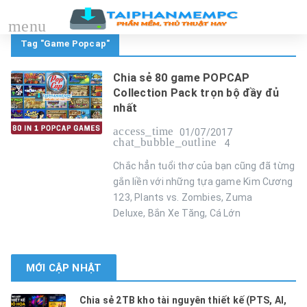
menu
Tag "Game Popcap"
Chia sẻ 80 game POPCAP
Collection Pack trọn bộ đầy đủ
nhất
access_time
01/07/2017
chat_bubble_outline
4
Chắc hẳn tuổi thơ của bạn cũng đã từng
gắn liền với những tựa game Kim Cương
123, Plants vs. Zombies, Zuma
Deluxe, Bắn Xe Tăng, Cá Lớn
MỚI CẬP NHẬT
Chia sẻ 2TB kho tài nguyên thiết kế (PTS, AI,