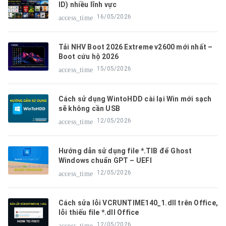
ID) nhiều lĩnh vực
16/05/2026
access_time
Tải NHV Boot 2026 Extreme v2600 mới nhất –
Boot cứu hộ 2026
15/05/2026
access_time
Cách sử dụng WintoHDD cài lại Win mới sạch
sẽ không cần USB
12/05/2026
access_time
Hướng dẫn sử dụng file *.TIB để Ghost
Windows chuẩn GPT – UEFI
12/05/2026
access_time
Cách sửa lỗi VCRUNTIME140_1.dll trên Office,
lỗi thiếu file *.dll Office
12/05/2026
access_time