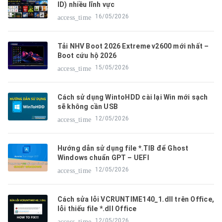
ID) nhiều lĩnh vực
16/05/2026
access_time
Tải NHV Boot 2026 Extreme v2600 mới nhất –
Boot cứu hộ 2026
15/05/2026
access_time
Cách sử dụng WintoHDD cài lại Win mới sạch
sẽ không cần USB
12/05/2026
access_time
Hướng dẫn sử dụng file *.TIB để Ghost
Windows chuẩn GPT – UEFI
12/05/2026
access_time
Cách sửa lỗi VCRUNTIME140_1.dll trên Office,
lỗi thiếu file *.dll Office
12/05/2026
access_time