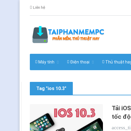
Liên hệ
Máy tính
Điện thoại
Thủ thuật ha
Tag "ios 10.3"
Tải iO
tốc độ
access_t