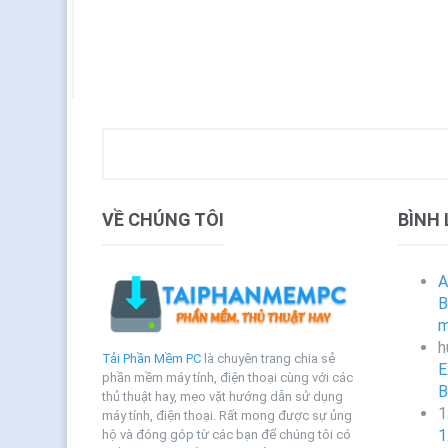
VỀ CHÚNG TÔI
BÌNH
A
B
m
h
Tải Phần Mềm PC
là chuyên trang chia sẻ
E
phần mềm máy tính, điện thoại cùng với các
B
thủ thuật hay, mẹo vặt hướng dẫn sử dụng
1
máy tính, điện thoại. Rất mong được sự ủng
1
hộ và đóng góp từ các bạn để chúng tôi có