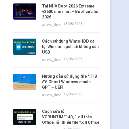
Tải NHV Boot 2026 Extreme
v2600 mới nhất – Boot cứu hộ
2026
15/05/2026
access_time
Cách sử dụng WintoHDD cài
lại Win mới sạch sẽ không cần
USB
12/05/2026
access_time
Hướng dẫn sử dụng file *.TIB
để Ghost Windows chuẩn
GPT – UEFI
12/05/2026
access_time
Cách sửa lỗi
VCRUNTIME140_1.dll trên
Office, lỗi thiếu file *.dll Office