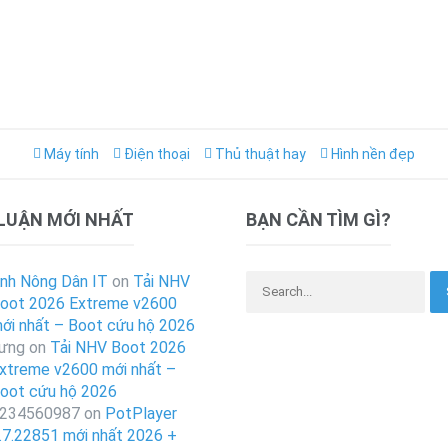
Máy tính
Điện thoại
Thủ thuật hay
Hình nền đẹp
 LUẬN MỚI NHẤT
BẠN CẦN TÌM GÌ?
Search for:
nh Nông Dân IT
on
Tải NHV
oot 2026 Extreme v2600
ới nhất – Boot cứu hộ 2026
ưng
on
Tải NHV Boot 2026
xtreme v2600 mới nhất –
oot cứu hộ 2026
234560987
on
PotPlayer
.7.22851 mới nhất 2026 +