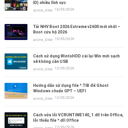
ID) nhiều lĩnh vực
16/05/2026
access_time
Tải NHV Boot 2026 Extreme v2600 mới nhất –
Boot cứu hộ 2026
15/05/2026
access_time
Cách sử dụng WintoHDD cài lại Win mới sạch
sẽ không cần USB
12/05/2026
access_time
Hướng dẫn sử dụng file *.TIB để Ghost
Windows chuẩn GPT – UEFI
12/05/2026
access_time
Cách sửa lỗi VCRUNTIME140_1.dll trên Office,
lỗi thiếu file *.dll Office
12/05/2026
access_time