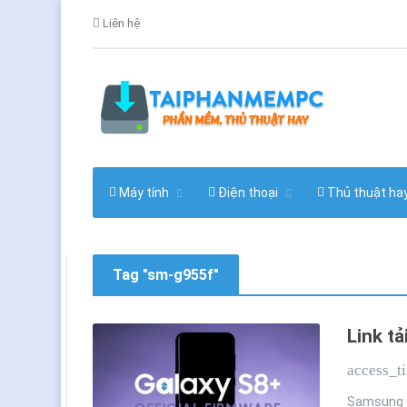
Liên hệ
Máy tính
Điện thoại
Thủ thuật ha
Tag "sm-g955f"
Link t
access_t
Samsung G