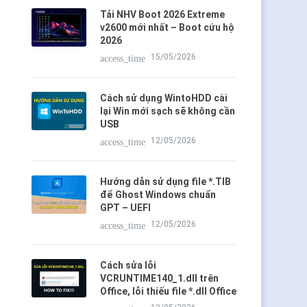
Tải NHV Boot 2026 Extreme
v2600 mới nhất – Boot cứu hộ
2026
15/05/2026
access_time
Cách sử dụng WintoHDD cài
lại Win mới sạch sẽ không cần
USB
12/05/2026
access_time
Hướng dẫn sử dụng file *.TIB
để Ghost Windows chuẩn
GPT – UEFI
12/05/2026
access_time
Cách sửa lỗi
VCRUNTIME140_1.dll trên
Office, lỗi thiếu file *.dll Office