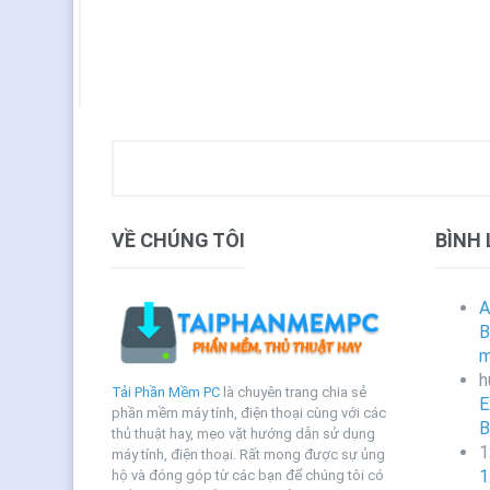
VỀ CHÚNG TÔI
BÌNH
A
B
m
h
Tải Phần Mềm PC
là chuyên trang chia sẻ
E
phần mềm máy tính, điện thoại cùng với các
B
thủ thuật hay, mẹo vặt hướng dẫn sử dụng
1
máy tính, điện thoại. Rất mong được sự ủng
1
hộ và đóng góp từ các bạn để chúng tôi có