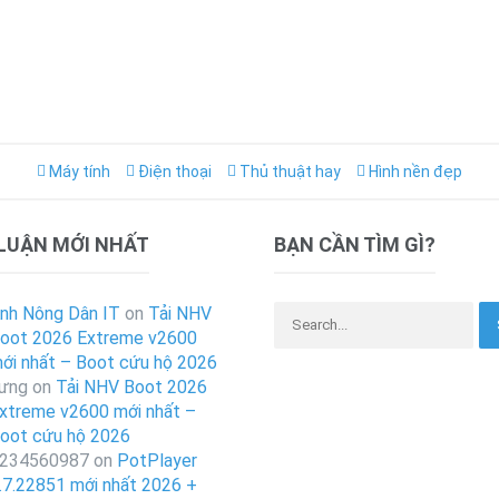
Máy tính
Điện thoại
Thủ thuật hay
Hình nền đẹp
 LUẬN MỚI NHẤT
BẠN CẦN TÌM GÌ?
Search for:
nh Nông Dân IT
on
Tải NHV
oot 2026 Extreme v2600
ới nhất – Boot cứu hộ 2026
ưng
on
Tải NHV Boot 2026
xtreme v2600 mới nhất –
oot cứu hộ 2026
234560987
on
PotPlayer
.7.22851 mới nhất 2026 +