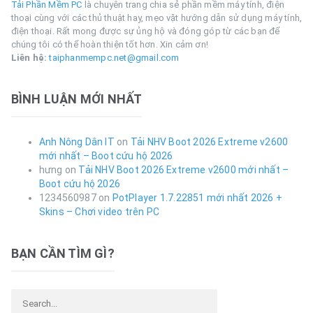
Tải Phần Mềm PC
là chuyên trang chia sẻ phần mềm máy tính, điện
thoại cùng với các thủ thuật hay, mẹo vặt hướng dẫn sử dụng máy tính,
điện thoại. Rất mong được sự ủng hộ và đóng góp từ các bạn để
chúng tôi có thể hoàn thiện tốt hơn. Xin cảm ơn!
Liên hệ:
taiphanmempc.net@gmail.com
BÌNH LUẬN MỚI NHẤT
Anh Nông Dân IT
on
Tải NHV Boot 2026 Extreme v2600
mới nhất – Boot cứu hộ 2026
hưng
on
Tải NHV Boot 2026 Extreme v2600 mới nhất –
Boot cứu hộ 2026
1234560987
on
PotPlayer 1.7.22851 mới nhất 2026 +
Skins – Chơi video trên PC
BẠN CẦN TÌM GÌ?
Search for: