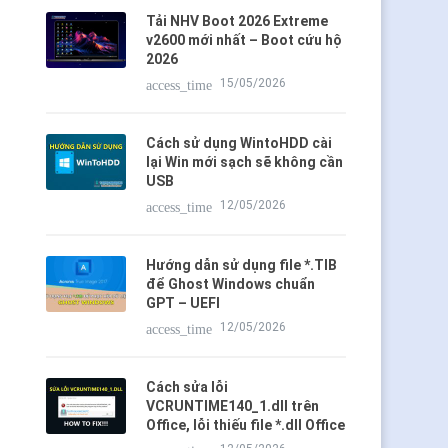
Tải NHV Boot 2026 Extreme
v2600 mới nhất – Boot cứu hộ
2026
15/05/2026
access_time
Cách sử dụng WintoHDD cài
lại Win mới sạch sẽ không cần
USB
12/05/2026
access_time
Hướng dẫn sử dụng file *.TIB
để Ghost Windows chuẩn
GPT – UEFI
12/05/2026
access_time
Cách sửa lỗi
VCRUNTIME140_1.dll trên
Office, lỗi thiếu file *.dll Office