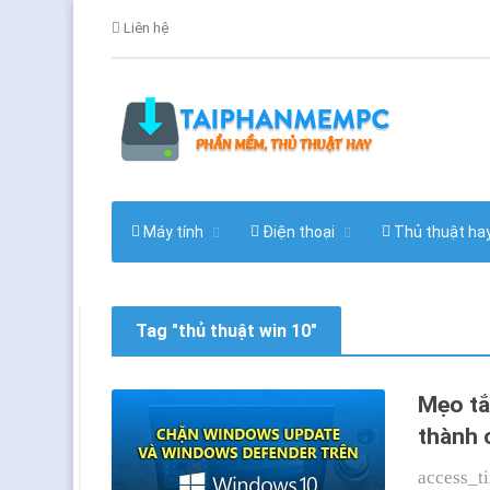
Liên hệ
Máy tính
Điện thoại
Thủ thuật ha
Tag "thủ thuật win 10"
Mẹo tắ
thành 
access_t