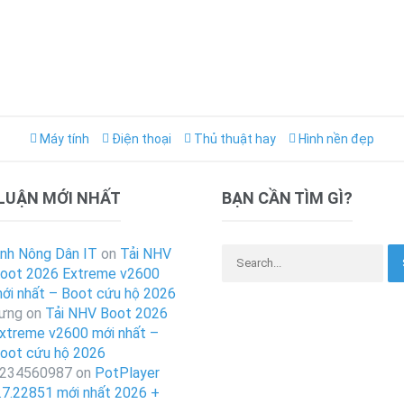
Máy tính
Điện thoại
Thủ thuật hay
Hình nền đẹp
 LUẬN MỚI NHẤT
BẠN CẦN TÌM GÌ?
Search for:
nh Nông Dân IT
on
Tải NHV
oot 2026 Extreme v2600
ới nhất – Boot cứu hộ 2026
ưng
on
Tải NHV Boot 2026
xtreme v2600 mới nhất –
oot cứu hộ 2026
234560987
on
PotPlayer
.7.22851 mới nhất 2026 +