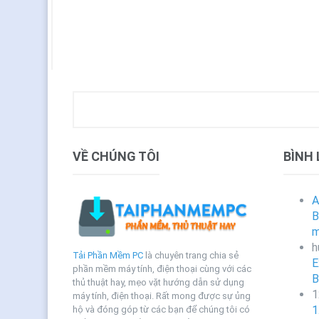
VỀ CHÚNG TÔI
BÌNH
A
B
m
h
Tải Phần Mềm PC
là chuyên trang chia sẻ
E
phần mềm máy tính, điện thoại cùng với các
B
thủ thuật hay, mẹo vặt hướng dẫn sử dụng
1
máy tính, điện thoại. Rất mong được sự ủng
1
hộ và đóng góp từ các bạn để chúng tôi có