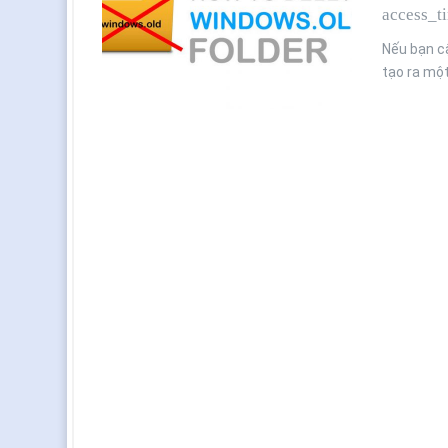
access_t
Nếu bạn c
tạo ra một