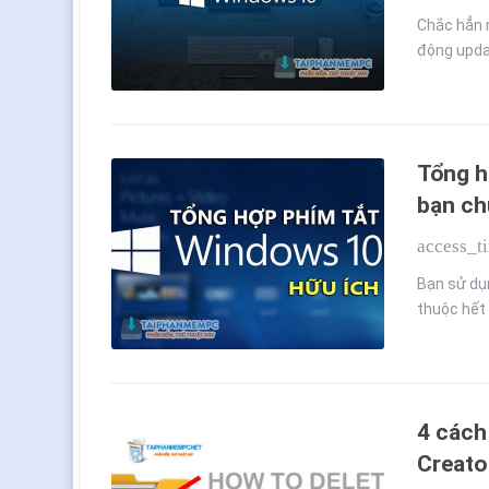
Chắc hẳn 
động upda
Tổng h
bạn ch
access_t
Bạn sử dụ
thuộc hết
4 cách
Creato