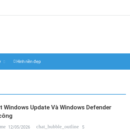
y
Hình nền đẹp
t Windows Update Và Windows Defender
công
ime
chat_bubble_outline
12/05/2026
5