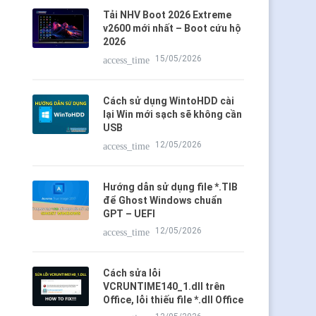
Tải NHV Boot 2026 Extreme
v2600 mới nhất – Boot cứu hộ
2026
15/05/2026
access_time
Cách sử dụng WintoHDD cài
lại Win mới sạch sẽ không cần
USB
12/05/2026
access_time
Hướng dẫn sử dụng file *.TIB
để Ghost Windows chuẩn
GPT – UEFI
12/05/2026
access_time
Cách sửa lỗi
VCRUNTIME140_1.dll trên
Office, lỗi thiếu file *.dll Office