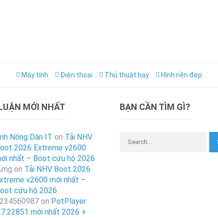
Máy tính
Điện thoại
Thủ thuật hay
Hình nền đẹp
 LUẬN MỚI NHẤT
BẠN CẦN TÌM GÌ?
Search for:
nh Nông Dân IT
on
Tải NHV
oot 2026 Extreme v2600
ới nhất – Boot cứu hộ 2026
ưng
on
Tải NHV Boot 2026
xtreme v2600 mới nhất –
oot cứu hộ 2026
234560987
on
PotPlayer
.7.22851 mới nhất 2026 +