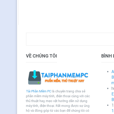
VỀ CHÚNG TÔI
BÌNH
A
B
m
h
Tải Phần Mềm PC
là chuyên trang chia sẻ
E
phần mềm máy tính, điện thoại cùng với các
B
thủ thuật hay, mẹo vặt hướng dẫn sử dụng
1
máy tính, điện thoại. Rất mong được sự ủng
1
hộ và đóng góp từ các bạn để chúng tôi có