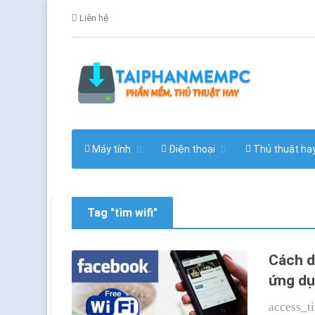
Liên hệ
Máy tính
Điện thoại
Thủ thuật ha
Tag "tìm wifi"
Cách d
ứng d
access_t