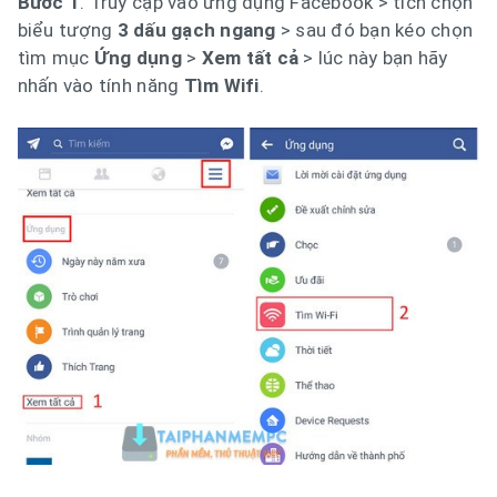
Bước 1
. Truy cập vào ứng dụng Facebook > tích chọn
biểu tượng
3 dấu gạch ngang
> sau đó bạn kéo chọn
tìm mục
Ứng dụng
>
Xem tất cả
> lúc này bạn hãy
nhấn vào tính năng
Tìm Wifi
.