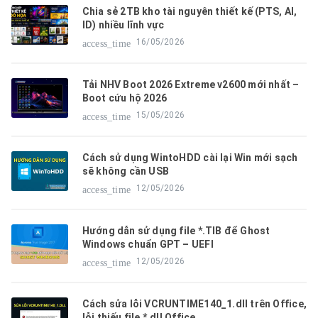
Chia sẻ 2TB kho tài nguyên thiết kế (PTS, AI,
ID) nhiều lĩnh vực
16/05/2026
access_time
Tải NHV Boot 2026 Extreme v2600 mới nhất –
Boot cứu hộ 2026
15/05/2026
access_time
Cách sử dụng WintoHDD cài lại Win mới sạch
sẽ không cần USB
12/05/2026
access_time
Hướng dẫn sử dụng file *.TIB để Ghost
Windows chuẩn GPT – UEFI
12/05/2026
access_time
Cách sửa lỗi VCRUNTIME140_1.dll trên Office,
lỗi thiếu file *.dll Office