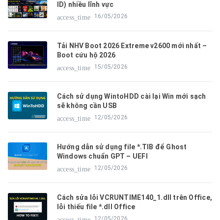
ID) nhiều lĩnh vực
16/05/2026
access_time
Tải NHV Boot 2026 Extreme v2600 mới nhất –
Boot cứu hộ 2026
15/05/2026
access_time
Cách sử dụng WintoHDD cài lại Win mới sạch
sẽ không cần USB
12/05/2026
access_time
Hướng dẫn sử dụng file *.TIB để Ghost
Windows chuẩn GPT – UEFI
12/05/2026
access_time
Cách sửa lỗi VCRUNTIME140_1.dll trên Office,
lỗi thiếu file *.dll Office
12/05/2026
access_time