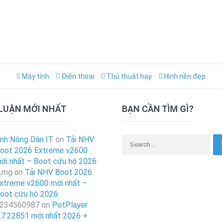
Máy tính
Điện thoại
Thủ thuật hay
Hình nền đẹp
 LUẬN MỚI NHẤT
BẠN CẦN TÌM GÌ?
Search for:
nh Nông Dân IT
on
Tải NHV
oot 2026 Extreme v2600
ới nhất – Boot cứu hộ 2026
ưng
on
Tải NHV Boot 2026
xtreme v2600 mới nhất –
oot cứu hộ 2026
234560987
on
PotPlayer
.7.22851 mới nhất 2026 +