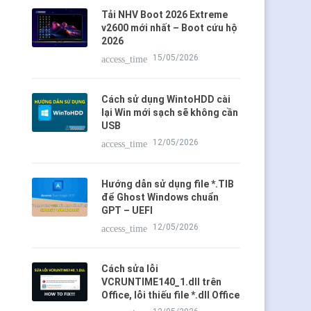
Tải NHV Boot 2026 Extreme
v2600 mới nhất – Boot cứu hộ
2026
15/05/2026
access_time
Cách sử dụng WintoHDD cài
lại Win mới sạch sẽ không cần
USB
12/05/2026
access_time
Hướng dẫn sử dụng file *.TIB
để Ghost Windows chuẩn
GPT – UEFI
12/05/2026
access_time
Cách sửa lỗi
VCRUNTIME140_1.dll trên
Office, lỗi thiếu file *.dll Office