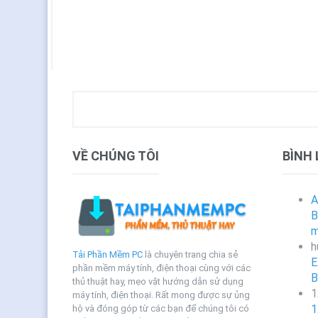
VỀ CHÚNG TÔI
BÌNH
A
B
m
h
Tải Phần Mềm PC
là chuyên trang chia sẻ
E
phần mềm máy tính, điện thoại cùng với các
B
thủ thuật hay, mẹo vặt hướng dẫn sử dụng
1
máy tính, điện thoại. Rất mong được sự ủng
1
hộ và đóng góp từ các bạn để chúng tôi có