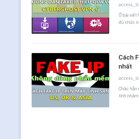
access_t
Ở bài viết
đủ chức n
Cách F
nhất
access_t
Chắc hẳn 
tính nhằm