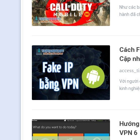
Như các bạ
hành đã ch
Cách F
Cập nh
access_t
Với người 
kinh nghiệ
Hướng 
VPN 6