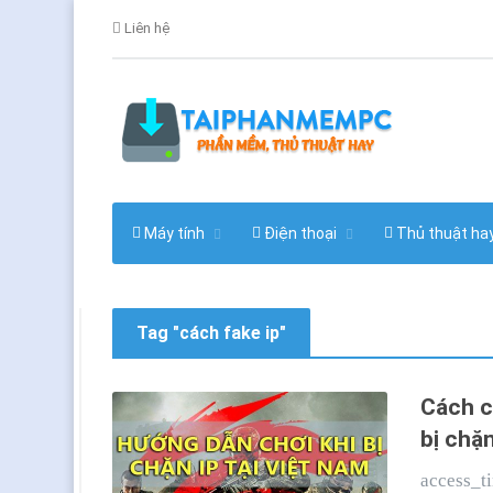
Liên hệ
Máy tính
Điện thoại
Thủ thuật ha
Tag "cách fake ip"
Cách c
bị chặ
access_t