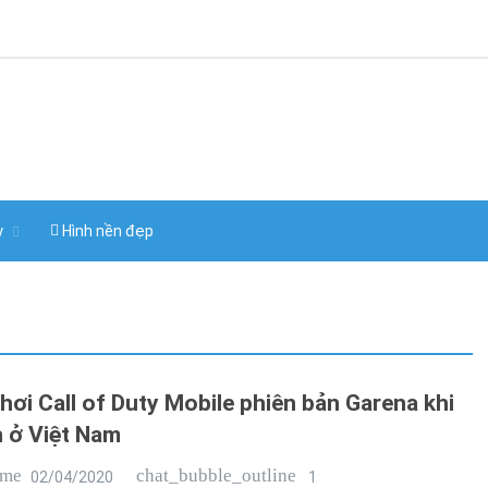
y
Hình nền đẹp
hơi Call of Duty Mobile phiên bản Garena khi
n ở Việt Nam
ime
chat_bubble_outline
02/04/2020
1