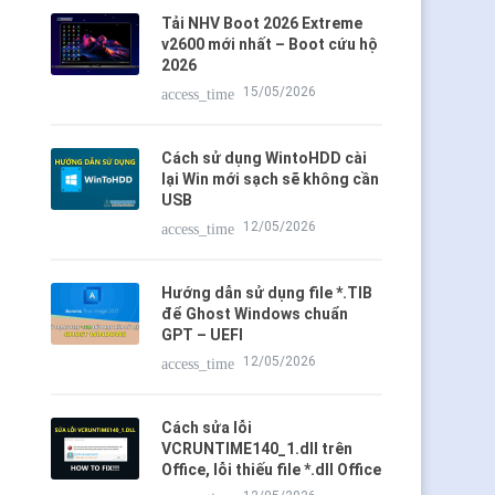
Tải NHV Boot 2026 Extreme
v2600 mới nhất – Boot cứu hộ
2026
15/05/2026
access_time
Cách sử dụng WintoHDD cài
lại Win mới sạch sẽ không cần
USB
12/05/2026
access_time
Hướng dẫn sử dụng file *.TIB
để Ghost Windows chuẩn
GPT – UEFI
12/05/2026
access_time
Cách sửa lỗi
VCRUNTIME140_1.dll trên
Office, lỗi thiếu file *.dll Office