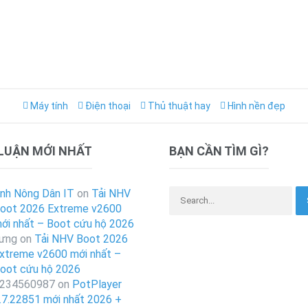
Máy tính
Điện thoại
Thủ thuật hay
Hình nền đẹp
 LUẬN MỚI NHẤT
BẠN CẦN TÌM GÌ?
Search for:
nh Nông Dân IT
on
Tải NHV
oot 2026 Extreme v2600
ới nhất – Boot cứu hộ 2026
ưng
on
Tải NHV Boot 2026
xtreme v2600 mới nhất –
oot cứu hộ 2026
234560987
on
PotPlayer
.7.22851 mới nhất 2026 +