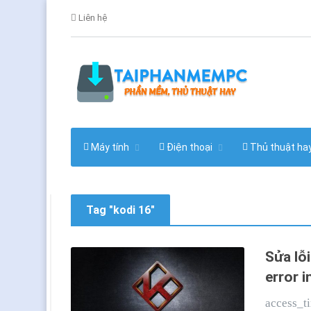
Liên hệ
Máy tính
Điện thoại
Thủ thuật ha
Tag "kodi 16"
Sửa lỗi
error i
access_t