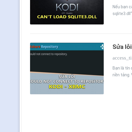
Nếu bạn cà
sqlite3.dll
Sửa lỗ
access_t
Bạn là tí
nền tảng.