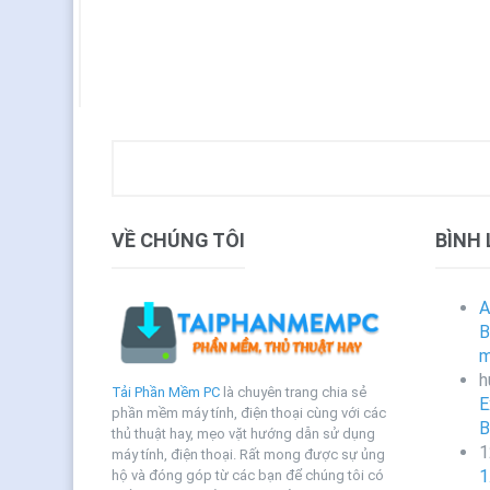
VỀ CHÚNG TÔI
BÌNH
A
B
m
h
Tải Phần Mềm PC
là chuyên trang chia sẻ
E
phần mềm máy tính, điện thoại cùng với các
B
thủ thuật hay, mẹo vặt hướng dẫn sử dụng
1
máy tính, điện thoại. Rất mong được sự ủng
1
hộ và đóng góp từ các bạn để chúng tôi có