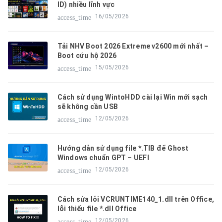
ID) nhiều lĩnh vực
16/05/2026
access_time
Tải NHV Boot 2026 Extreme v2600 mới nhất –
Boot cứu hộ 2026
15/05/2026
access_time
Cách sử dụng WintoHDD cài lại Win mới sạch
sẽ không cần USB
12/05/2026
access_time
Hướng dẫn sử dụng file *.TIB để Ghost
Windows chuẩn GPT – UEFI
12/05/2026
access_time
Cách sửa lỗi VCRUNTIME140_1.dll trên Office,
lỗi thiếu file *.dll Office
12/05/2026
access_time