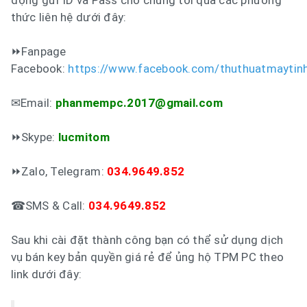
động gửi ID và Pass cho chúng tôi qua các phương
thức liên hệ dưới đây:
⏩Fanpage
Facebook:
https://www.facebook.com/thuthuatmaytin
✉Email:
phanmempc.2017@gmail.com
⏩Skype:
lucmitom
⏩Zalo, Telegram:
034.9649.852
☎SMS & Call:
034.9649.852
Sau khi cài đặt thành công bạn có thể sử dụng dịch
vụ bán key bản quyền giá rẻ để ủng hộ TPM PC theo
link dưới đây: