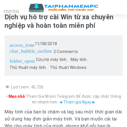
menu
Dịch vụ hỗ trợ cài Win từ xa chuyên
nghiệp và hoàn toàn miễn phí
11/08/2018
access_time
chat_bubble_outline
2 Comments
Cứu hộ máy tính
Máy tính
folder_open
Thủ thuật máy tính
Thủ thuật Windows
Lượt xem:
45,726
⚡
Mẹo nhỏ
:Tham Gia Nhóm Telegram để được cập nhật thông
tin nhanh hơn:
🔥Tham gia Ngay🔥
Máy tính của bạn bị chậm và lag sau một thời gian dài
sử dung hay đơn giản máy tính. Và bạn muốn cài lại
Win cho máy tính của mình, nhưng khổ nỗi bạn là