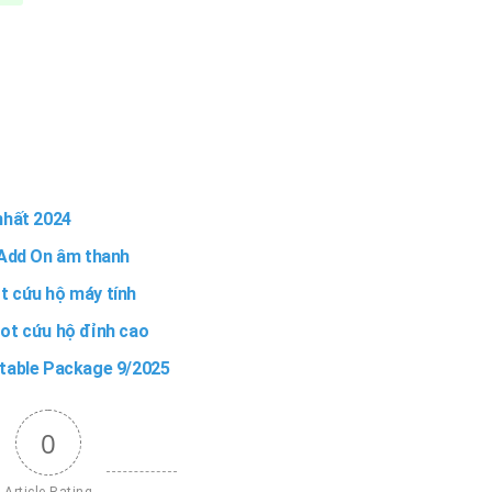
nhất 2024
 Add On âm thanh
t cứu hộ máy tính
oot cứu hộ đỉnh cao
utable Package 9/2025
0