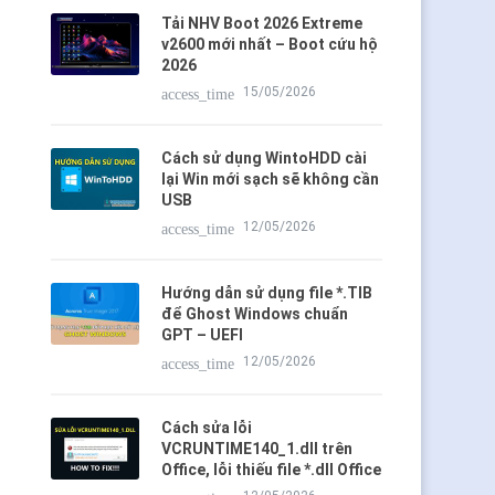
Tải NHV Boot 2026 Extreme
v2600 mới nhất – Boot cứu hộ
2026
15/05/2026
access_time
Cách sử dụng WintoHDD cài
lại Win mới sạch sẽ không cần
USB
12/05/2026
access_time
Hướng dẫn sử dụng file *.TIB
để Ghost Windows chuẩn
GPT – UEFI
12/05/2026
access_time
Cách sửa lỗi
VCRUNTIME140_1.dll trên
Office, lỗi thiếu file *.dll Office