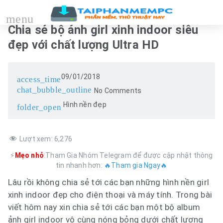
menu
Chia sẻ bộ ảnh girl xinh indoor siêu
đẹp với chất lượng Ultra HD
09/01/2018
access_time
chat_bubble_outline
No Comments
Hình nền đẹp
folder_open
Lượt xem:
6,276
⚡
Mẹo nhỏ
:Tham Gia Nhóm Telegram để được cập nhật thông
tin nhanh hơn:
🔥Tham gia Ngay🔥
Lâu rồi không chia sẻ tới các bạn những hình nền girl
xinh indoor đẹp cho điện thoại và máy tính. Trong bài
viết hôm nay xin chia sẻ tới các bạn một bộ album
ảnh girl indoor vô cùng nóng bỏng dưới chất lượng