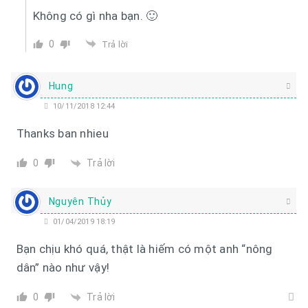
Không có gì nha bạn. 🙂
0
Trả lời
Hung
10/11/2018 12:44
Thanks ban nhieu
Trả lời
0
Nguyên Thủy
01/04/2019 18:19
Bạn chịu khó quá, thật là hiếm có một anh “nông
dân” nào như vậy!
Trả lời
0