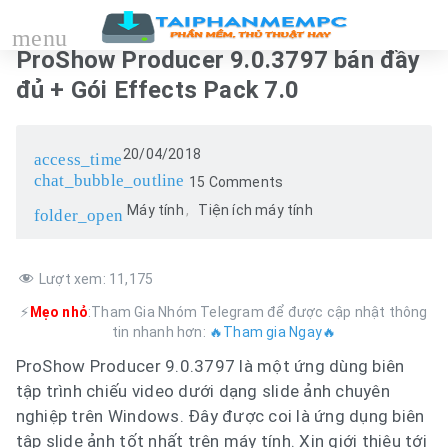
menu
ProShow Producer 9.0.3797 bản đầy
đủ + Gói Effects Pack 7.0
20/04/2018
access_time
chat_bubble_outline
15 Comments
Máy tính
Tiện ích máy tính
folder_open
Lượt xem:
11,175
⚡
Mẹo nhỏ
:Tham Gia Nhóm Telegram để được cập nhật thông
tin nhanh hơn:
🔥Tham gia Ngay🔥
ProShow Producer 9.0.3797 là một ứng dùng biên
tập trình chiếu video dưới dạng slide ảnh chuyên
nghiệp trên Windows. Đây được coi là ứng dụng biên
tập slide ảnh tốt nhất trên máy tính. Xin giới thiệu tới