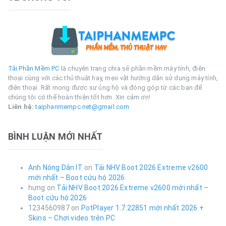
Tải Phần Mềm PC
là chuyên trang chia sẻ phần mềm máy tính, điện
thoại cùng với các thủ thuật hay, mẹo vặt hướng dẫn sử dụng máy tính,
điện thoại. Rất mong được sự ủng hộ và đóng góp từ các bạn để
chúng tôi có thể hoàn thiện tốt hơn. Xin cảm ơn!
Liên hệ:
taiphanmempc.net@gmail.com
BÌNH LUẬN MỚI NHẤT
Anh Nông Dân IT
on
Tải NHV Boot 2026 Extreme v2600
mới nhất – Boot cứu hộ 2026
hưng
on
Tải NHV Boot 2026 Extreme v2600 mới nhất –
Boot cứu hộ 2026
1234560987
on
PotPlayer 1.7.22851 mới nhất 2026 +
Skins – Chơi video trên PC