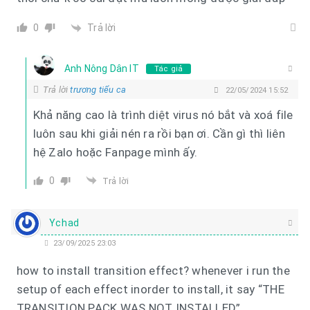
Trả lời
0
Anh Nông Dân IT
Tác giả
Trả lời
trương tiểu ca
22/05/2024 15:52
Khả năng cao là trình diệt virus nó bắt và xoá file
luôn sau khi giải nén ra rồi bạn ơi. Cần gì thì liên
hệ Zalo hoặc Fanpage mình ấy.
0
Trả lời
Ychad
23/09/2025 23:03
how to install transition effect? whenever i run the
setup of each effect inorder to install, it say “THE
TRANSITION PACK WAS NOT INSTALLED”