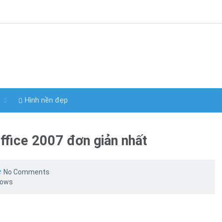
y
Hình nền đẹp
Office 2007 đơn giản nhất
e
No Comments
dows