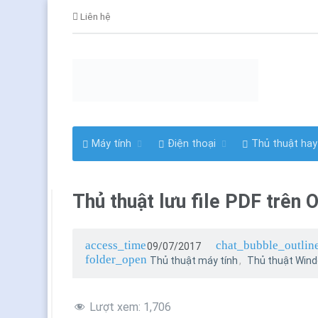
Liên hệ
Máy tính
Điện thoại
Thủ thuật ha
Thủ thuật lưu file PDF trên 
access_time
chat_bubble_outlin
09/07/2017
folder_open
Thủ thuật máy tính
Thủ thuật Win
Lượt xem:
1,706